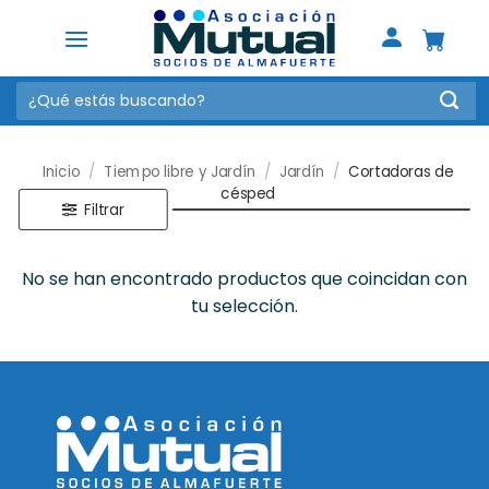
Saltar
al
contenido
Buscar
por:
Inicio
/
Tiempo libre y Jardín
/
Jardín
/
Cortadoras de
césped
Filtrar
No se han encontrado productos que coincidan con
tu selección.