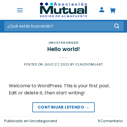
Saltar
al
contenido
Buscar
por:
UNCATEGORIZED
Hello world!
POSTED ON
JULIO 27, 2022
BY
CLAUDIOBALART
Welcome to WordPress. This is your first post.
Edit or delete it, then start writing!
CONTINUAR LEYENDO
→
Publicado en
Uncategorized
1
Comentario