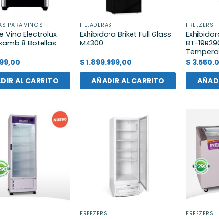
AS PARA VINOS
HELADERAS
FREEZERS
 Vino Electrolux
Exhibidora Briket Full Glass
Exhibidora
xamb 8 Botellas
M4300
BT-19R29
Temperat
99,00
$
1.899.999,00
$
3.550.
DIR AL CARRITO
AÑADIR AL CARRITO
AÑADI
S
FREEZERS
FREEZERS