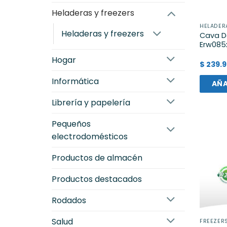
heladeras y freezers
HELADER
heladeras y freezers
Cava De
Erw085
hogar
$
239.9
informática
AÑA
librería y papelería
pequeños
electrodomésticos
productos de almacén
productos destacados
rodados
salud
FREEZER