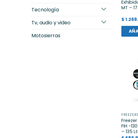
Exhibid
MT – 17
tecnología
$
1.269
tv, audio y video
AÑA
motosierras
FREEZER
Freezer
FIH -13
– 135 Lt
$
586.9