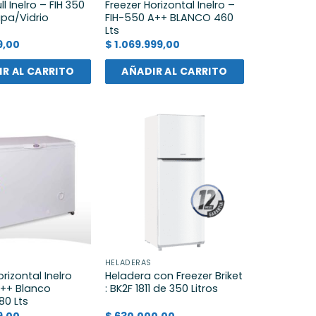
ll Inelro – FIH 350
Freezer Horizontal Inelro –
apa/Vidrio
FIH-550 A++ BLANCO 460
Lts
9,00
$
1.069.999,00
R AL CARRITO
AÑADIR AL CARRITO
HELADERAS
orizontal Inelro
Heladera con Freezer Briket
A++ Blanco
: BK2F 1811 de 350 Litros
80 Lts
9,00
$
630.000,00