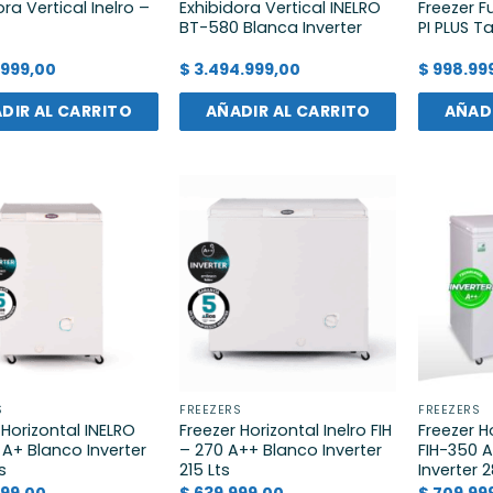
ora Vertical Inelro –
Exhibidora Vertical INELRO
Freezer Fu
BT-580 Blanca Inverter
PI PLUS T
.999,00
$
3.494.999,00
$
998.99
DIR AL CARRITO
AÑADIR AL CARRITO
AÑADI
S
FREEZERS
FREEZERS
 Horizontal INELRO
Freezer Horizontal Inelro FIH
Freezer H
0 A+ Blanco Inverter
– 270 A++ Blanco Inverter
FIH-350 
s
215 Lts
Inverter 2
99,00
$
639.999,00
$
709.99