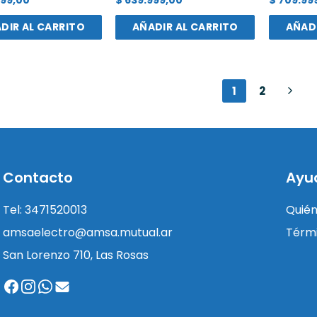
DIR AL CARRITO
AÑADIR AL CARRITO
AÑADI
1
2
Contacto
Ayu
Tel: 3471520013
Quié
amsaelectro@amsa.mutual.ar
Térmi
San Lorenzo 710, Las Rosas