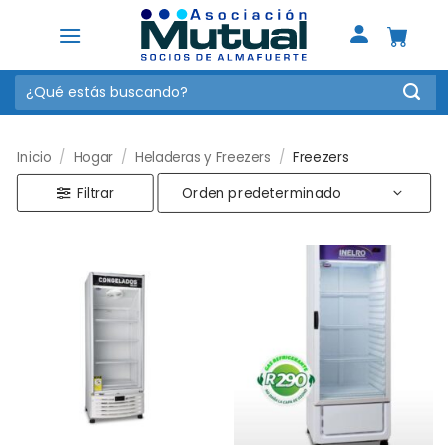
Saltar
al
contenido
Buscar
por:
Inicio
/
Hogar
/
Heladeras y Freezers
/
Freezers
Filtrar