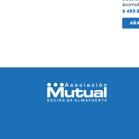
Aromat
$
489.6
AÑA