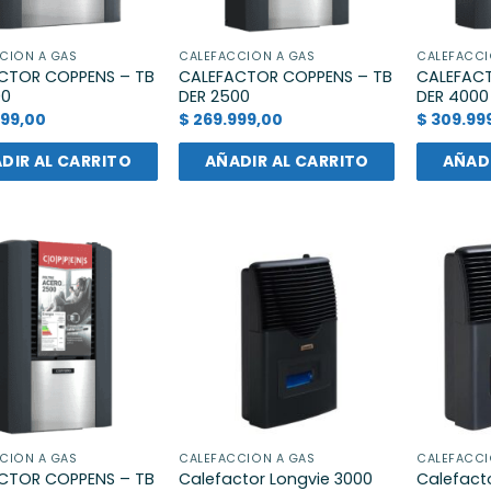
CIÓN A GAS
CALEFACCIÓN A GAS
CALEFACCI
CTOR COPPENS – TB
CALEFACTOR COPPENS – TB
CALEFACT
00
DER 2500
DER 4000
99,00
$
269.999,00
$
309.99
DIR AL CARRITO
AÑADIR AL CARRITO
AÑADI
CIÓN A GAS
CALEFACCIÓN A GAS
CALEFACCI
CTOR COPPENS – TB
Calefactor Longvie 3000
Calefact