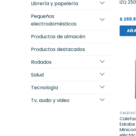
IZQ 25
librería y papelería
pequeños
$
269.9
electrodomésticos
AÑA
productos de almacén
productos destacados
rodados
salud
tecnología
tv, audio y video
CALEFAC
Calefac
Eskabe
Minico
eléctr