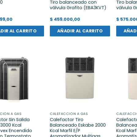
00
Tiro balanceado con
Tiro bal
válvula Grafito (EBA3KVT)
válvula G
99,00
$
459.000,00
$
575.00
DIR AL CARRITO
AÑADIR AL CARRITO
AÑADI
CIÓN A GAS
CALEFACCIÓN A GAS
CALEFACCI
tor Sin Salida
Calefactor Tiro
Calefacto
 3000 Kcal
Balanceado Eskabe 2000
Balancea
nvex Encendido
Kcal Marfil E/P
Kcal Marfi
ico Termostato
Aromatizador Multigas
Aromatiz