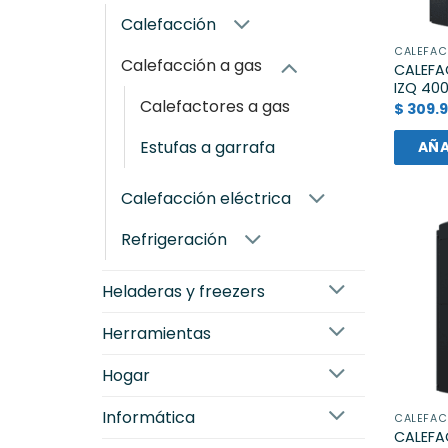
calefacción
CALEFAC
calefacción a gas
CALEFA
IZQ 40
calefactores a gas
$
309.9
estufas a garrafa
AÑA
calefacción eléctrica
refrigeración
heladeras y freezers
herramientas
hogar
informática
CALEFAC
CALEFA