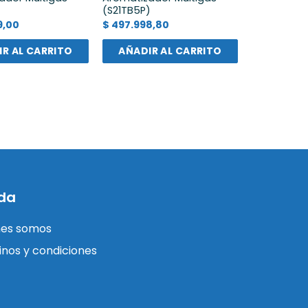
)
(S21TB5P)
9,00
$
497.998,80
R AL CARRITO
AÑADIR AL CARRITO
da
nes somos
nos y condiciones