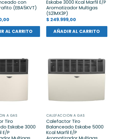
anceado con
Eskabe 3000 Kcal Marfil E/P
rafito (EBA5KVT)
Aromatizador Multigas
(S21MX3P)
0,00
$
249.999,00
R AL CARRITO
AÑADIR AL CARRITO
ÓN A GAS
CALEFACCIÓN A GAS
r Tiro
Calefactor Tiro
do Eskabe 3000
Balanceado Eskabe 5000
l E/P
Kcal Marfil E/P
ador Multigas
Aromatizador Multigas