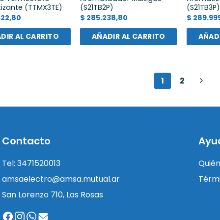
izante (TTMX3TE)
(S21TB2P)
(S21TB3P
22,80
$
285.238,80
$
289.99
DIR AL CARRITO
AÑADIR AL CARRITO
AÑADI
1
2
Contacto
Ayu
Tel: 3471520013
Quié
amsaelectro@amsa.mutual.ar
Térmi
San Lorenzo 710, Las Rosas