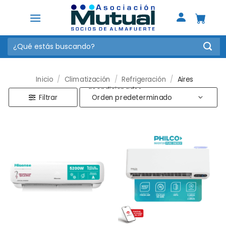
Saltar
al
contenido
Buscar
por:
Inicio
/
Climatización
/
Refrigeración
/
Aires
acondicionados
Filtrar