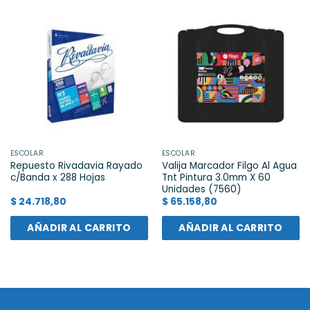
ESCOLAR
ESCOLAR
Repuesto Rivadavia Rayado
Valija Marcador Filgo Al Agua
c/Banda x 288 Hojas
Tnt Pintura 3.0mm X 60
Unidades (7560)
$
24.718,80
$
65.158,80
AÑADIR AL CARRITO
AÑADIR AL CARRITO