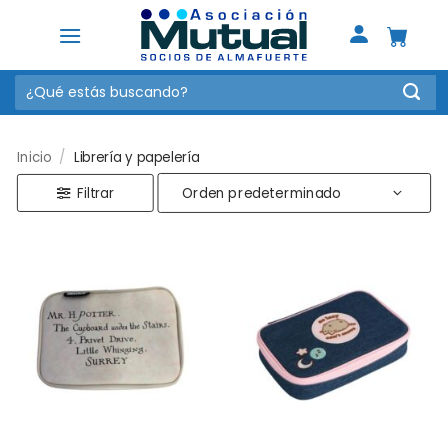
Saltar
al
contenido
Buscar
por:
Inicio
/
Librería y papelería
Filtrar