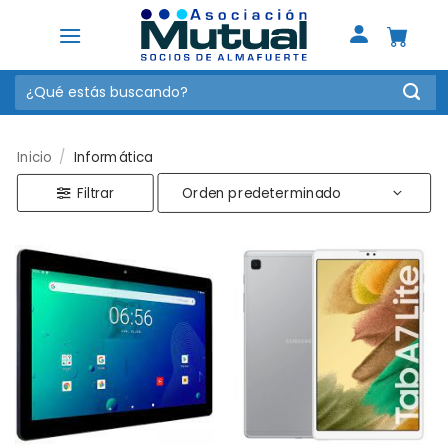
Saltar
al
contenido
Buscar
por:
Inicio
/
Informática
Filtrar