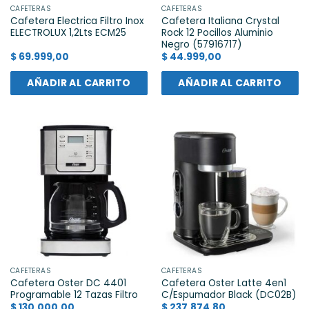
CAFETERAS
CAFETERAS
Cafetera Electrica Filtro Inox
Cafetera Italiana Crystal
ELECTROLUX 1,2Lts ECM25
Rock 12 Pocillos Aluminio
Negro (57916717)
$
69.999,00
$
44.999,00
AÑADIR AL CARRITO
AÑADIR AL CARRITO
CAFETERAS
CAFETERAS
Cafetera Oster DC 4401
Cafetera Oster Latte 4en1
Programable 12 Tazas Filtro
C/Espumador Black (DC02B)
$
130.000,00
$
237.874,80