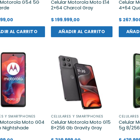
r Motorola G54 5G
Celular Motorola Moto E14
Celular 
erde
2+64 Charcol Gray
4+64 Qua
99,00
$
199.999,00
$
267.90
DIR AL CARRITO
AÑADIR AL CARRITO
AÑADI
ES Y SMARTPHONES
CELULARES Y SMARTPHONES
CELULARES
r Motorola Moto G04
Celular Motorola Moto G15
Celular 
 Nightshade
8+256 Gb Gravity Gray
5g 8/256
99,00
$
329.999,00
$
439.99