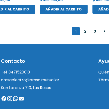
DIR AL CARRITO
AÑADIR AL CARRITO
AÑADI
1
2
3
Contacto
Ayu
Tel: 3471520013
Quié
amsaelectro@amsa.mutual.ar
Térmi
San Lorenzo 710, Las Rosas