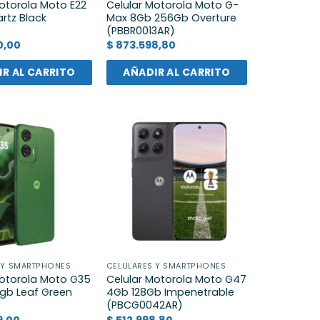
Motorola Moto E22
Celular Motorola Moto G-
rtz Black
Max 8Gb 256Gb Overture
(PBBR0013AR)
0,00
$
873.598,80
R AL CARRITO
AÑADIR AL CARRITO
 Y SMARTPHONES
CELULARES Y SMARTPHONES
Motorola Moto G35
Celular Motorola Moto G47
gb Leaf Green
4Gb 128Gb Impenetrable
(PBCG0042AR)
9,00
$
512.998,80