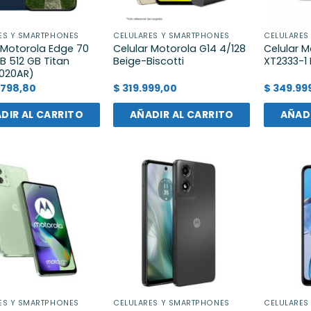
ES Y SMARTPHONES
CELULARES Y SMARTPHONES
CELULARES
 Motorola Edge 70
Celular Motorola G14 4/128
Celular M
GB 512 GB Titan
Beige-Biscotti
XT2333-1
020AR)
.798,80
$
319.999,00
$
349.99
DIR AL CARRITO
AÑADIR AL CARRITO
AÑADI
ES Y SMARTPHONES
CELULARES Y SMARTPHONES
CELULARES