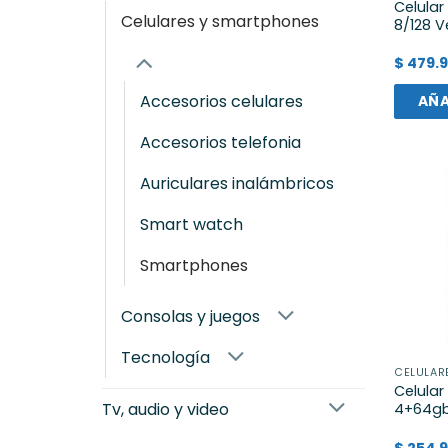
Celula
celulares y smartphones
8/128 V
$
479.9
accesorios celulares
AÑA
accesorios telefonia
auriculares inalámbricos
smart watch
smartphones
consolas y juegos
tecnología
CELULAR
Celula
tv, audio y video
4+64gb
$
254.9