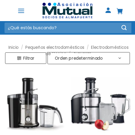
Saltar
al
contenido
Buscar
por:
Inicio
/
Pequeños electrodomésticos
/
Electrodomésticos
de Cocina
/
Jugueras
Filtrar