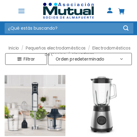
Saltar
al
contenido
Buscar
por:
Inicio
/
Pequeños electrodomésticos
/
Electrodomésticos
de Cocina
/
Licuadoras
Filtrar