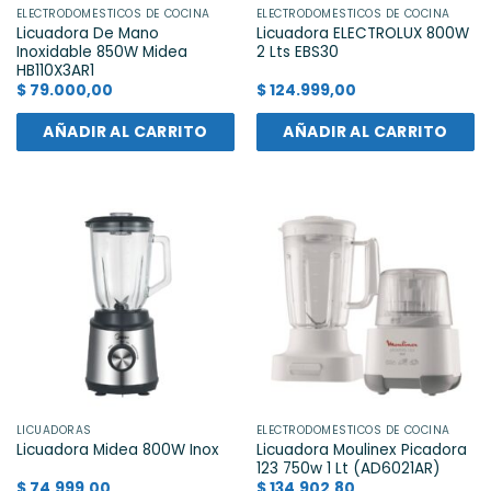
ELECTRODOMÉSTICOS DE COCINA
ELECTRODOMÉSTICOS DE COCINA
Licuadora De Mano
Licuadora ELECTROLUX 800W
Inoxidable 850W Midea
2 Lts EBS30
HB110X3AR1
$
79.000,00
$
124.999,00
AÑADIR AL CARRITO
AÑADIR AL CARRITO
LICUADORAS
ELECTRODOMÉSTICOS DE COCINA
Licuadora Moulinex Picadora
Licuadora Midea 800W Inox
123 750w 1 Lt (AD6021AR)
$
74.999,00
$
134.902,80