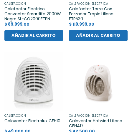
CALEFACCIÓN
CALEFACCIÓN ELÉCTRICA
Calefactor Electrico
Calefactor Torre Con
Convector Smartlife 2000W
Forzador Tropic Liliana
Negro SL-CO2000FTPN
FTP530
$
89.999,00
$
119.999,00
AÑADIR AL CARRITO
AÑADIR AL CARRITO
CALEFACCIÓN
CALEFACCIÓN ELÉCTRICA
Caloventor Hotwind Liliana
Caloventor Electrolux CFH10
CFH417
$
49.000,00
$
42.500,00