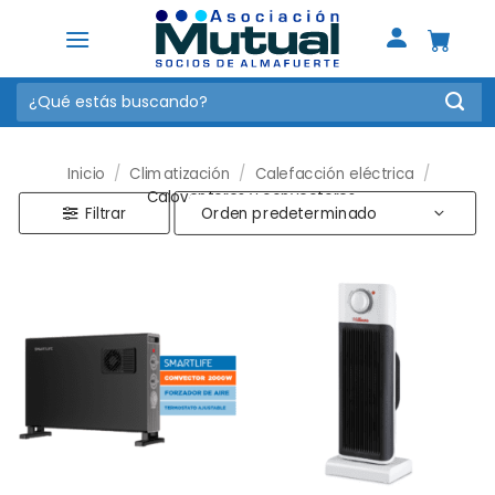
Saltar
al
contenido
Buscar
por:
Inicio
/
Climatización
/
Calefacción eléctrica
/
Caloventores y convectores
Filtrar