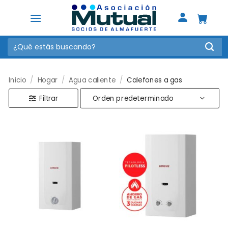
Saltar
al
contenido
Buscar
por:
Inicio
/
Hogar
/
Agua caliente
/
Calefones a gas
Filtrar