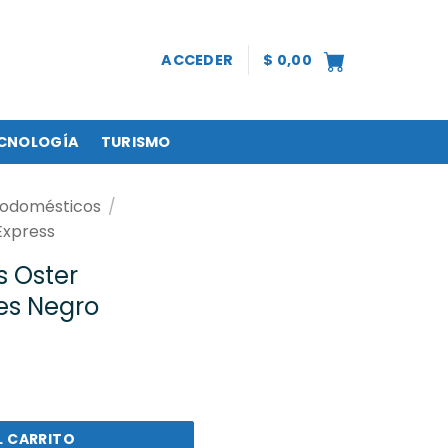
ACCEDER
$
0,00
CNOLOGÍA
TURISMO
rodomésticos
/
Express
s Oster
es Negro
Em6603b 15 Bares Negro cantidad
L CARRITO