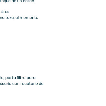
 toque de un botón.
ntras
sma taza, al momento
e, porta filtro para
suario con recetario de