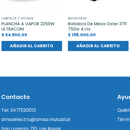
LIMPIEZA Y HOGAR
BATIDORAS
PLANCHA A VAPOR 2250W
Batidora De Mesa Oster 3711
ULTRACOM
750w 4 Lts
$
54.900,00
$
198.000,00
AÑADIR AL CARRITO
AÑADIR AL CARRITO
Contacto
Ayu
Tel: 3471520013
Quié
amsaelectro@amsa.mutual.ar
Térmi
San Lorenzo 710, Las Rosas