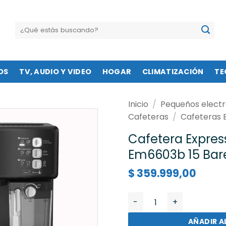
Buscar
por:
OS
TV, AUDIO Y VIDEO
HOGAR
CLIMATIZACIÓN
TE
Inicio
/
Pequeños elect
Cafeteras
/
Cafeteras 
Cafetera Expres
Em6603b 15 Bar
$
359.999,00
Cafetera Express Oster 
AÑADIR A