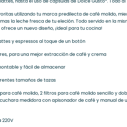
lattes, hasta el uso de cápsulas de Dolce Gusto*. Todo al
oritas utilizando tu marca predilecta de café molido, mie
s la leche fresca de tu eleción. Todo servido en la mi
ofrece un nuevo diseño, ¡Ideal para tu cocina!
ttes y espressos al toque de un botón
ares, para una mejor extracción de café y crema
ontable y fácil de almacenar
ferentes tamaños de tazas
para café molido, 2 filtros para café molido sencillo y dobl
 cuchara medidora con apisonador de café y manual de u
a 220V