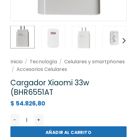
Inicio
/
Tecnología
/
Celulares y smartphones
/
Accesorios Celulares
Cargador Xiaomi 33w
(BHR6551AT
$
54.826,80
Cargador Xiaomi 33w (BHR6551AT cantidad
AÑADIR AL CARRITO