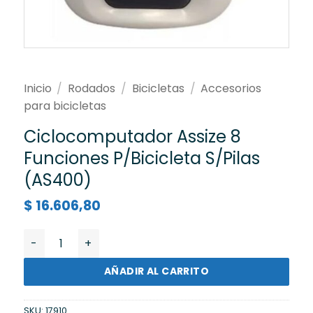
Inicio
/
Rodados
/
Bicicletas
/
Accesorios
para bicicletas
Ciclocomputador Assize 8
Funciones P/Bicicleta S/Pilas
(AS400)
$
16.606,80
Ciclocomputador Assize 8 Funciones P/Bicicleta S/Pil
AÑADIR AL CARRITO
SKU:
17910