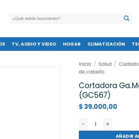
Buscar
por:
OS
TV, AUDIO Y VIDEO
HOGAR
CLIMATIZACIÓN
TE
Inicio
/
Salud
/
Cuidado
de cabello
Cortadora Ga.M
(GC567)
$
39.000,00
Cortadora Ga.Ma Sport 
AÑADIR A