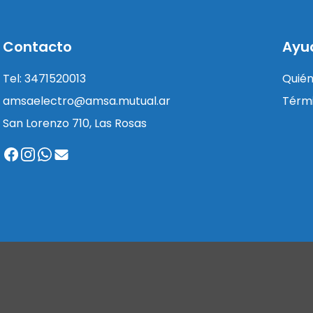
Contacto
Ayu
Tel: 3471520013
Quié
amsaelectro@amsa.mutual.ar
Térmi
San Lorenzo 710, Las Rosas