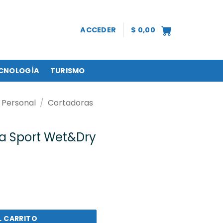
ACCEDER
$
0,00
CNOLOGÍA
TURISMO
 Personal
/
Cortadoras
a Sport Wet&Dry
Wet&Dry (GC567) cantidad
L CARRITO