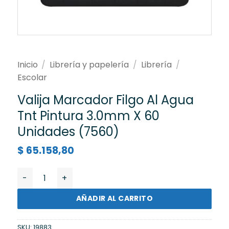
Inicio
/
Librería y papelería
/
Librería
/
Escolar
Valija Marcador Filgo Al Agua
Tnt Pintura 3.0mm X 60
Unidades (7560)
$
65.158,80
Valija Marcador Filgo Al Agua Tnt Pintura 3.0mm X 60
AÑADIR AL CARRITO
SKU:
19883