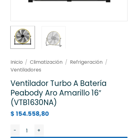
Inicio
/
Climatización
/
Refrigeración
/
Ventiladores
Ventilador Turbo A Batería
Peabody Aro Amarillo 16″
(VTB1630NA)
$
154.558,80
Ventilador Turbo A Batería Peabody Aro Amarillo 16"