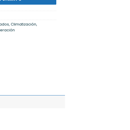
nados
,
Climatización
,
geración