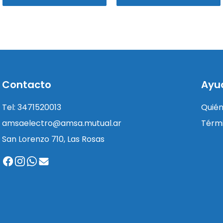
Contacto
Ayu
Tel: 3471520013
Quié
amsaelectro@amsa.mutual.ar
Térmi
San Lorenzo 710, Las Rosas