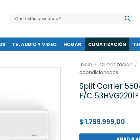
Buscar
por:
OS
TV, AUDIO Y VIDEO
HOGAR
CLIMATIZACIÓN
TE
Inicio
/
Climatización
/
acondicionados
Split Carrier 550
F/C 53HVG2201F
$
1.799.999,00
AÑADIR A