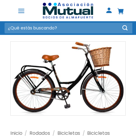
Saltar
al
contenido
Buscar
por:
Inicio
/
Rodados
/
Bicicletas
/
Bicicletas