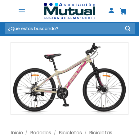
Saltar
al
contenido
Buscar
por:
Inicio
/
Rodados
/
Bicicletas
/
Bicicletas