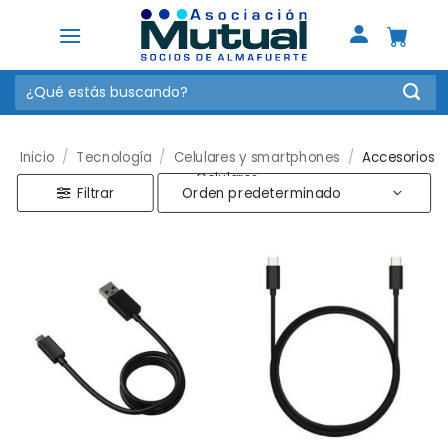
Saltar
al
contenido
Buscar
por:
Inicio
/
Tecnología
/
Celulares y smartphones
/
Accesorios
Celulares
Filtrar