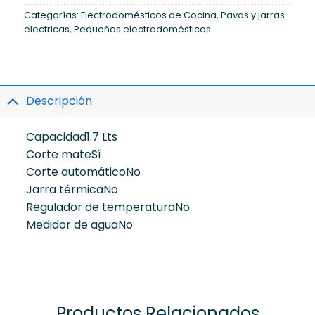
Categorías:
Electrodomésticos de Cocina
,
Pavas y jarras
electricas
,
Pequeños electrodomésticos
Descripción
Capacidad
1.7 Lts
Corte mate
Sí
Corte automático
No
Jarra térmica
No
Regulador de temperatura
No
Medidor de agua
No
Productos Relacionados