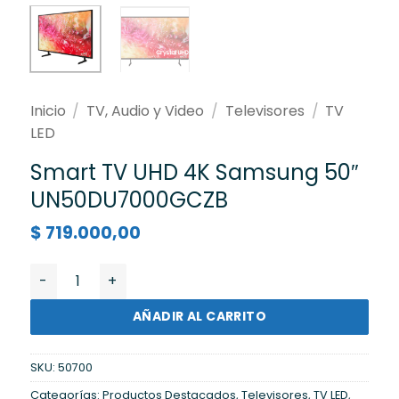
Inicio
/
TV, Audio y Video
/
Televisores
/
TV
LED
Smart TV UHD 4K Samsung 50″
UN50DU7000GCZB
$
719.000,00
Smart TV UHD 4K Samsung 50" UN50DU7000GCZB can
AÑADIR AL CARRITO
SKU:
50700
Categorías:
Productos Destacados
,
Televisores
,
TV LED
,