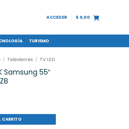
ACCEDER
$
0,00
CNOLOGÍA
TURISMO
o
/
Televisores
/
TV LED
K Samsung 55″
ZB
g 55" UN55DU7000GCZB cantidad
L CARRITO