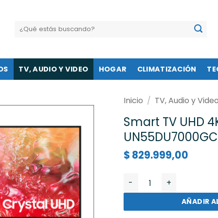
Buscar
por:
OS
TV, AUDIO Y VIDEO
HOGAR
CLIMATIZACIÓN
TE
Inicio
/
TV, Audio y Vide
Smart TV UHD 4
UN55DU7000GC
$
829.999,00
Smart TV UHD 4K Samsun
AÑADIR A