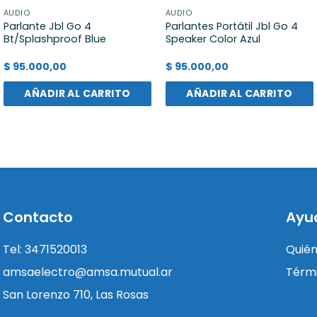
AUDIO
AUDIO
Parlante Jbl Go 4
Parlantes Portátil Jbl Go 4
Bt/Splashproof Blue
Speaker Color Azul
$
95.000,00
$
95.000,00
AÑADIR AL CARRITO
AÑADIR AL CARRITO
Contacto
Ayu
Tel: 3471520013
Quié
amsaelectro@amsa.mutual.ar
Térmi
San Lorenzo 710, Las Rosas