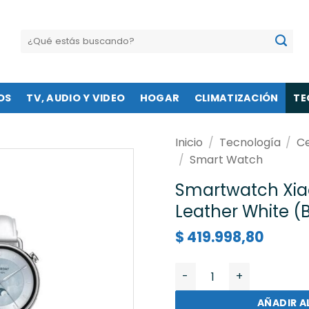
Buscar
por:
OS
TV, AUDIO Y VIDEO
HOGAR
CLIMATIZACIÓN
TE
Inicio
/
Tecnología
/
Ce
/
Smart Watch
Smartwatch Xi
Leather White 
$
419.998,80
Smartwatch Xiaomi S4 4
AÑADIR A