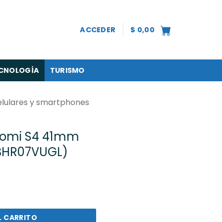
ACCEDER
$
0,00
CNOLOGÍA
TURISMO
lulares y smartphones
aomi S4 41mm
(BHR07VUGL)
1mm Leather White (BHR07VUGL) cantidad
L CARRITO