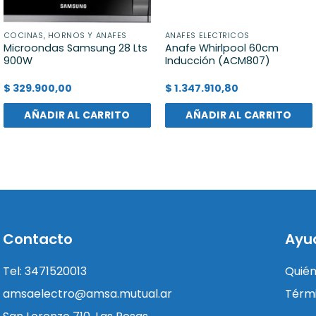
COCINAS, HORNOS Y ANAFES
ANAFES ELECTRICOS
Microondas Samsung 28 Lts
Anafe Whirlpool 60cm
900W
Inducción (ACM807)
$
329.900,00
$
1.347.910,80
AÑADIR AL CARRITO
AÑADIR AL CARRITO
Contacto
Ayu
Tel: 3471520013
Quié
amsaelectro@amsa.mutual.ar
Térmi