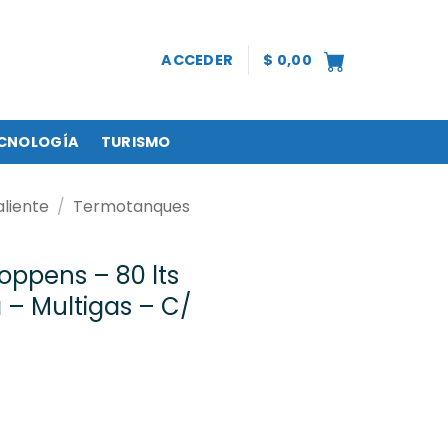
ACCEDER
$
0,00
CNOLOGÍA
TURISMO
liente
/
Termotanques
ppens – 80 lts
 – Multigas – C/
 lts REC. Simultanea - Multigas - C/ Superior cantidad