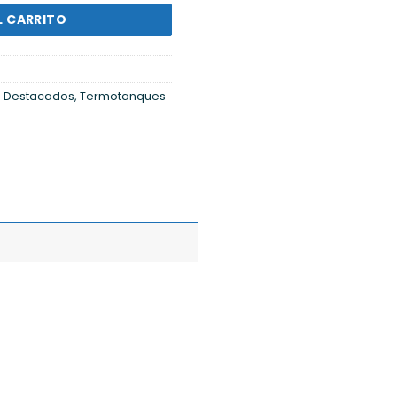
L CARRITO
s Destacados
,
Termotanques