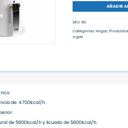
AÑADIR A
SKU:
80
Categorías:
Hogar
,
Producto
a gas
rico.
ncia de: 4700kcal/h.
erior.
al de 5600kcal/h y licuado de 5600kcal/h.