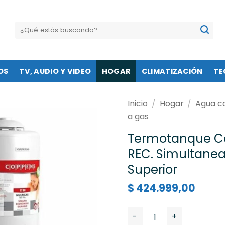
Buscar
por:
OS
TV, AUDIO Y VIDEO
HOGAR
CLIMATIZACIÓN
TE
Inicio
/
Hogar
/
Agua ca
a gas
Termotanque Co
REC. Simultanea
Superior
$
424.999,00
Termotanque Coppens - 80