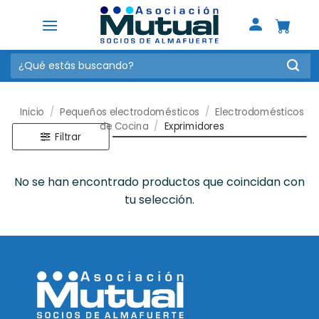
Saltar
al
contenido
Buscar
por:
Inicio
/
Pequeños electrodomésticos
/
Electrodomésticos
de Cocina
/
Exprimidores
Filtrar
No se han encontrado productos que coincidan con
tu selección.