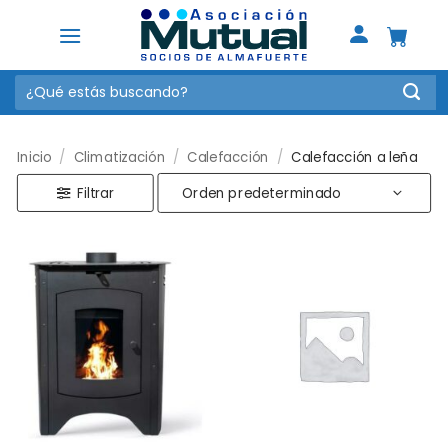
Saltar
al
contenido
Buscar
por:
Inicio
/
Climatización
/
Calefacción
/
Calefacción a leña
Filtrar