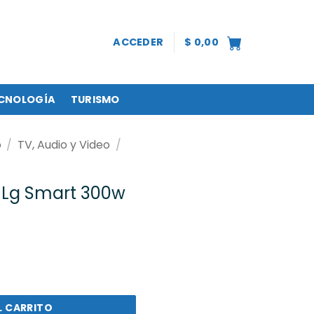
ACCEDER
$
0,00
CNOLOGÍA
TURISMO
o
/
TV, Audio y Video
/
 Lg Smart 300w
t 300w (S40Q) cantidad
L CARRITO