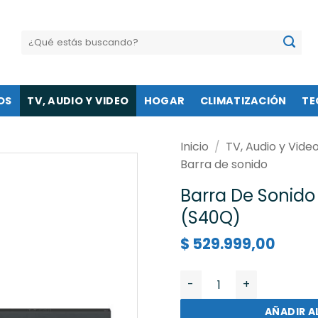
Buscar
por:
OS
TV, AUDIO Y VIDEO
HOGAR
CLIMATIZACIÓN
TE
Inicio
/
TV, Audio y Vide
Barra de sonido
Barra De Sonido
(S40Q)
$
529.999,00
Barra De Sonido Lg Smar
AÑADIR A