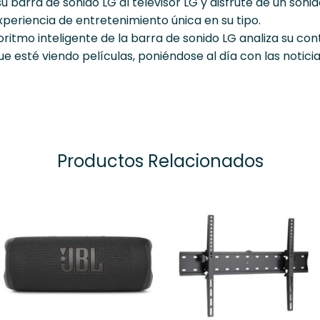
barra de sonido LG al televisor LG y disfrute de un sonid
periencia de entretenimiento única en su tipo.
oritmo inteligente de la barra de sonido LG analiza su co
ue esté viendo películas, poniéndose al día con las notic
Productos Relacionados