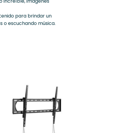
o increíble, imágenes
ntenido para brindar un
ias o escuchando música.