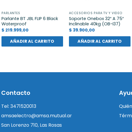
PARLANTES
ACCESORIOS PARA TV Y VIDEO
Parlante BT JBL FLIP 6 Black
Soporte Onebox 32″ A 75″
Waterproof
Inclinable 40kg (OB-I37)
$
219.999,00
$
39.900,00
AÑADIR AL CARRITO
AÑADIR AL CARRITO
Contacto
Ayu
Tel: 3471520013
Quié
amsaelectro@amsa.mutual.ar
Térmi
San Lorenzo 710, Las Rosas