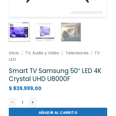
Inicio
/
TV, Audio y Video
/
Televisores
/
TV
LED
Smart TV Samsung 50″ LED 4K
Crystal UHD U8000F
$
839.999,00
Smart TV Samsung 50" LED 4K Crystal UHD U8000F can
AÑADIR AL CARRITO