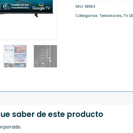
SKU:
18963
Categorías:
Televisores
,
TV L
que saber de este producto
orporado.