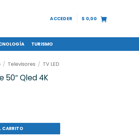
ACCEDER
$
0,00
CNOLOGÍA
TURISMO
o
/
Televisores
/
TV LED
e 50″ Qled 4K
ed 4K HDR 9150Q6N cantidad
L CARRITO