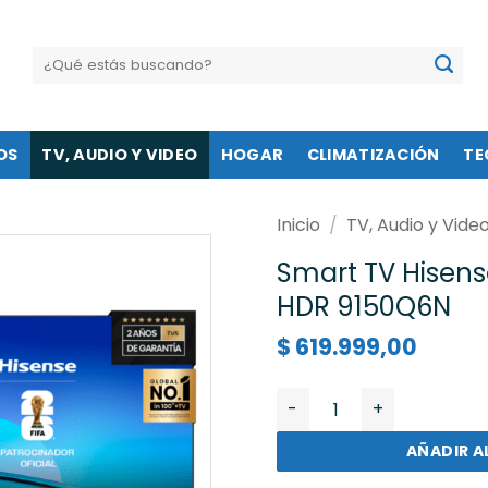
Buscar
por:
OS
TV, AUDIO Y VIDEO
HOGAR
CLIMATIZACIÓN
TE
Inicio
/
TV, Audio y Vide
Smart TV Hisens
HDR 9150Q6N
$
619.999,00
Smart TV Hisense 50" Ql
AÑADIR A