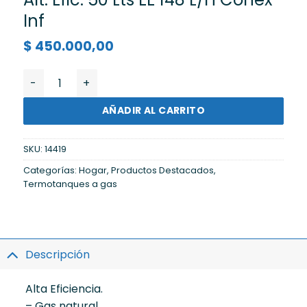
Inf
$
450.000,00
Termotanque Longvie T4050C Alt. Efic. 50 Lts EE 148 L
AÑADIR AL CARRITO
SKU:
14419
Categorías:
Hogar
,
Productos Destacados
,
Termotanques a gas
Descripción
Alta Eficiencia.
– Gas natural