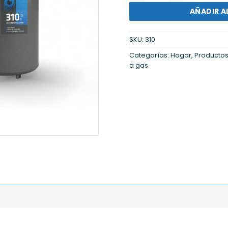
AÑADIR A
SKU:
310
Categorías:
Hogar
,
Producto
a gas