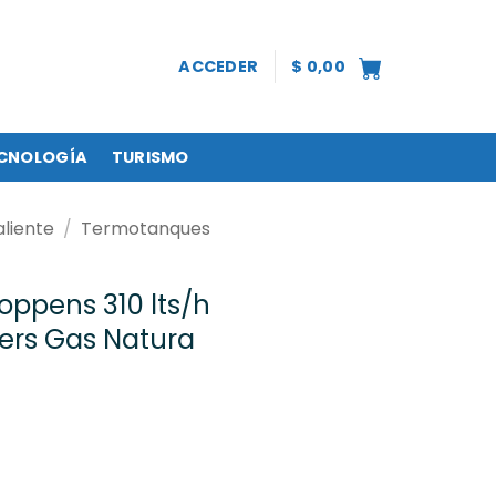
ACCEDER
$
0,00
CNOLOGÍA
TURISMO
liente
/
Termotanques
ppens 310 lts/h
vers Gas Natura
lts/h 50 lts Cap - Revers Gas Natura - GMAX -AR cantida