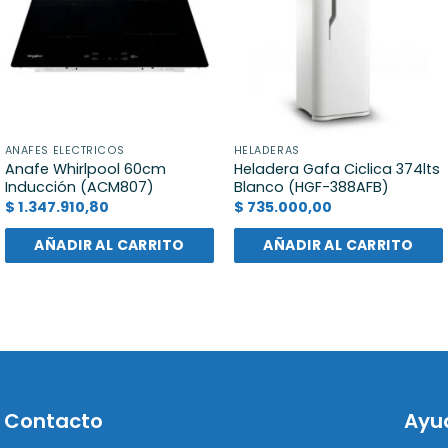
ANAFES ELECTRICOS
HELADERAS
Anafe Whirlpool 60cm
Heladera Gafa Ciclica 374lts
Inducción (ACM807)
Blanco (HGF-388AFB)
$
1.347.910,80
$
735.000,00
AÑADIR AL CARRITO
AÑADIR AL CARRITO
Contacto
Ayu