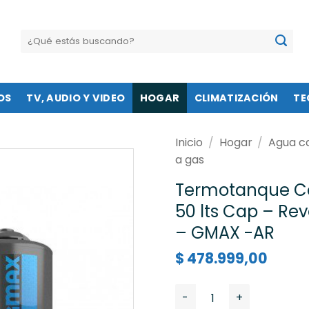
Buscar
por:
OS
TV, AUDIO Y VIDEO
HOGAR
CLIMATIZACIÓN
TE
Inicio
/
Hogar
/
Agua ca
a gas
Termotanque Co
50 lts Cap – Re
– GMAX -AR
$
478.999,00
Termotanque Coppens 310 