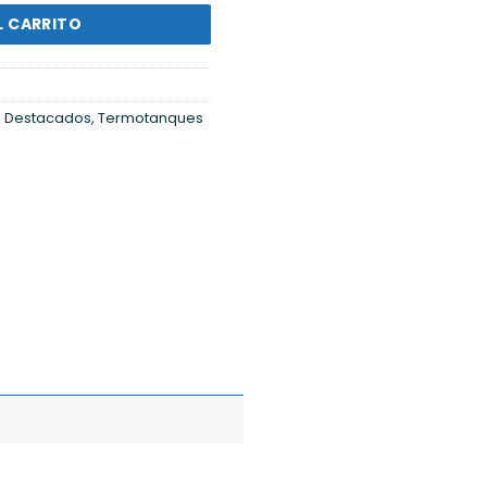
L CARRITO
s Destacados
,
Termotanques