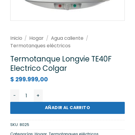
Inicio
/
Hogar
/
Agua caliente
/
Termotanques eléctricos
Termotanque Longvie TE40F
Electrico Colgar
$
299.999,00
Termotanque Longvie TE40F Electrico Colgar cantida
AÑADIR AL CARRITO
SKU:
8025
Categorías:
Hogar
,
Termotanques eléctricos