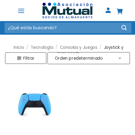
Saltar
al
contenido
Buscar
por:
Inicio
/
Tecnología
/
Consolas y Juegos
/
Joystick y
Gamepads
Filtrar