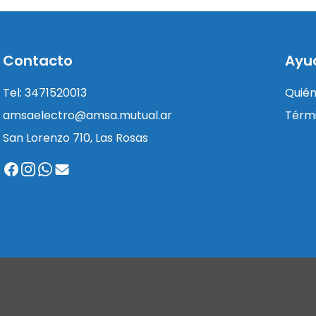
Contacto
Ayu
Tel: 3471520013
Quié
amsaelectro@amsa.mutual.ar
Térmi
San Lorenzo 710, Las Rosas