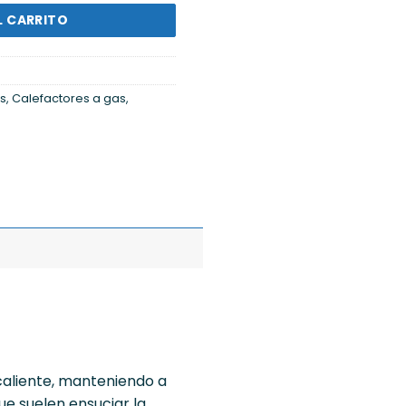
L CARRITO
s
,
Calefactores a gas
,
 caliente, manteniendo a
ue suelen ensuciar la