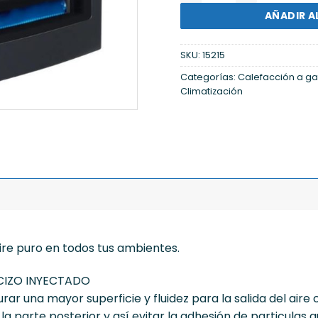
AÑADIR A
SKU:
15215
Categorías:
Calefacción a ga
Climatización
ire puro en todos tus ambientes.
CIZO INYECTADO
ar una mayor superficie y fluidez para la salida del aire
 parte posterior y así evitar la adhesión de particulas q