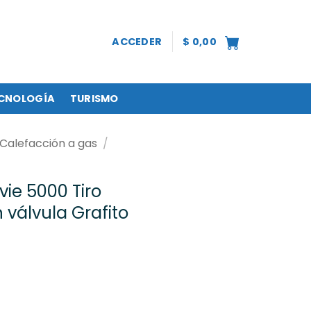
ACCEDER
$
0,00
CNOLOGÍA
TURISMO
Calefacción a gas
/
vie 5000 Tiro
válvula Grafito
Tiro balanceado con válvula Grafito (EBA5KVT) cantidad