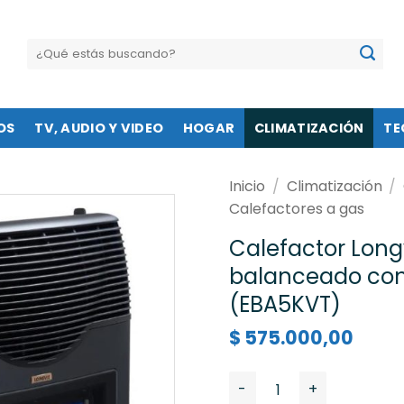
Buscar
por:
OS
TV, AUDIO Y VIDEO
HOGAR
CLIMATIZACIÓN
TE
Inicio
/
Climatización
/
Calefactores a gas
Calefactor Long
balanceado con 
(EBA5KVT)
$
575.000,00
Calefactor Longvie 5000 