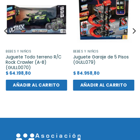
BEBÉS Y NIÑOS
BEBÉS Y NIÑOS
Juguete Todo terreno R/C
Juguete Garaje de 5 Pisos
Rock Crawler (A-B)
(GULL079)
(GULL0070)
$
64.198,80
$
84.958,80
AÑADIR AL CARRITO
AÑADIR AL CARRITO