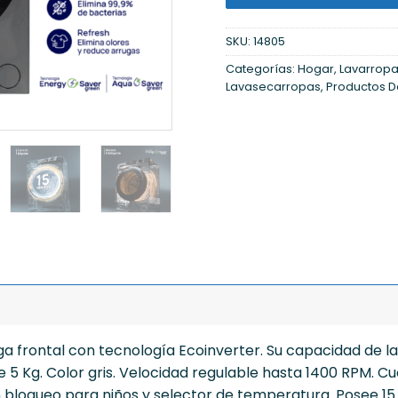
SKU:
14805
Categorías:
Hogar
,
Lavarropa
Lavasecarropas
,
Productos 
 frontal con tecnología Ecoinverter. Su capacidad de la
5 Kg. Color gris. Velocidad regulable hasta 1400 RPM. Cu
on bloqueo para niños y selector de temperatura. Posee 