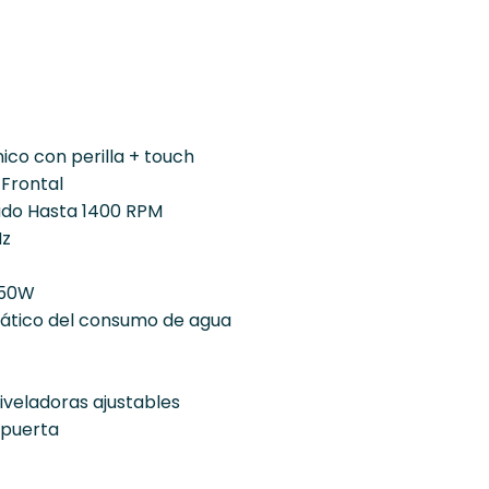
ico con perilla + touch
Frontal
ado Hasta 1400 RPM
Hz
050W
ático del consumo de agua
iveladoras ajustables
 puerta