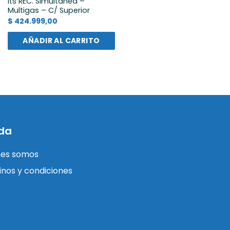
lts REC. Simultanea –
Multigas – C/ Superior
$
424.999,00
AÑADIR AL CARRITO
da
nes somos
nos y condiciones