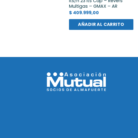
lts/h 23 lts Cap – Revers
Multigas – GMAX – AR
$
409.999,00
AÑADIR AL CARRITO