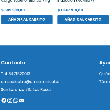
Carga Superior Blanco 7 Kg
Inducción (ACM807)
$
509.999,00
$
1.347.910,80
AÑADIR AL CARRITO
AÑADIR AL CARRITO
Contacto
Ayu
Tel: 3471520013
Quié
amsaelectro@amsa.mutual.ar
Térmi
San Lorenzo 710, Las Rosas