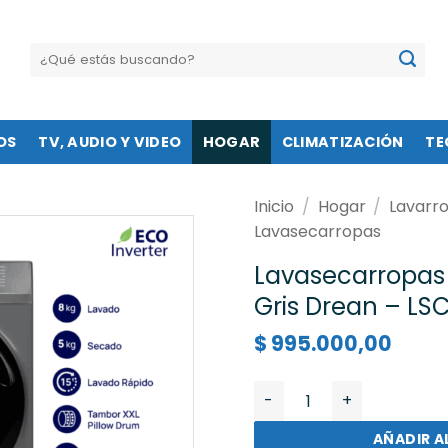
Buscar
por:
OS
TV, AUDIO Y VIDEO
HOGAR
CLIMATIZACIÓN
TE
Inicio
/
Hogar
/
Lavarr
Lavasecarropas
Lavasecarropas 
Gris Drean – L
$
995.000,00
Lavasecarropas Ecoinver
AÑADIR A