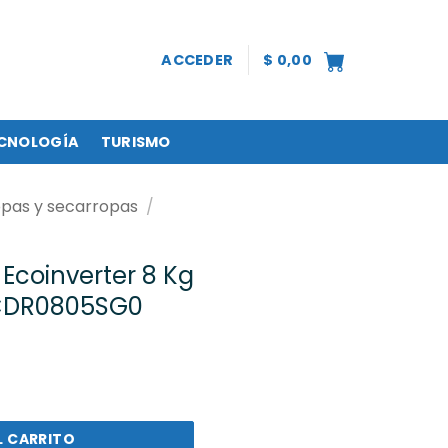
ACCEDER
$
0,00
CNOLOGÍA
TURISMO
opas y secarropas
/
Ecoinverter 8 Kg
SCDR0805SG0
ter 8 Kg Gris Drean - LSCDR0805SG0 cantidad
L CARRITO