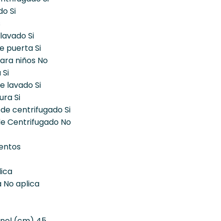
do Si
s
lavado Si
e puerta Si
ara niños No
 Si
 lavado Si
ura Si
 de centrifugado Si
de Centrifugado No
entos
ica
a No aplica
anel (cm) 45