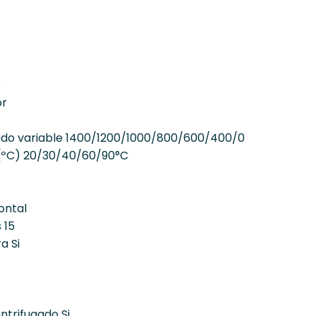
o
or
ado variable 1400/1200/1000/800/600/400/0
(ºC) 20/30/40/60/90°C
ontal
 15
a Si
ntrifugado Si