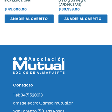
Inox EKNC17XAR1
Lts Digital Negro
(AFD140BAR1)
$
49.000,00
$
89.999,00
AÑADIR AL CARRITO
AÑADIR AL CARRITO
Contacto
Tel: 3471520013
amsaelectro@amsa.mutual.ar
San Lorenzo 710, Las Rosas