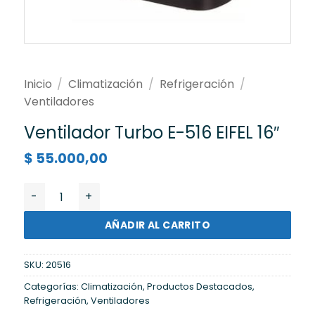
Inicio
/
Climatización
/
Refrigeración
/
Ventiladores
Ventilador Turbo E-516 EIFEL 16″
$
55.000,00
Ventilador Turbo E-516 EIFEL 16" cantidad
AÑADIR AL CARRITO
SKU:
20516
Categorías:
Climatización
,
Productos Destacados
,
Refrigeración
,
Ventiladores