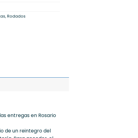
tas
,
Rodados
 las entregas en Rosario
io de un reintegro del