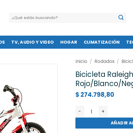
Buscar
por:
OS
TV, AUDIO Y VIDEO
HOGAR
CLIMATIZACIÓN
TE
Inicio
/
Rodados
/
Bicic
Bicicleta Raleigh
Rojo/Blanco/Neg
$
274.798,80
Bicicleta Raleigh R12 Mx
AÑADIR A