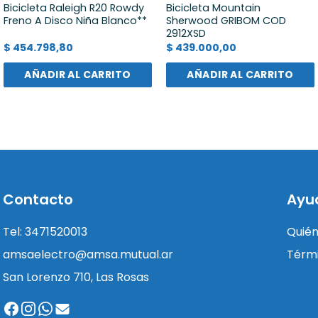
Bicicleta Raleigh R20 Rowdy
Bicicleta Mountain
Freno A Disco Niña Blanco**
Sherwood GRIBOM COD
2912XSD
$
454.798,80
$
439.000,00
AÑADIR AL CARRITO
AÑADIR AL CARRITO
Contacto
Ayu
Tel: 3471520013
Quié
amsaelectro@amsa.mutual.ar
Térmi
San Lorenzo 710, Las Rosas