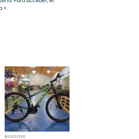
tería. Para acceder, el
 +.
BICICLETAS