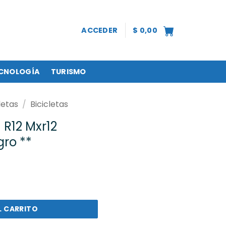
ACCEDER
$
0,00
CNOLOGÍA
TURISMO
letas
/
Bicicletas
 R12 Mxr12
ro **
r12 Rojo/Blanco/Negro ** cantidad
L CARRITO